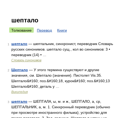
шептало
Толкование
Перевод
Книги
шептало
— шептальник, синхронист, переводчик Словарь
1
русских синонимов. шептало сущ., кол во синонимов: 3 •
переводчик (14) • …
Словарь синонимов
Шептало
— У этого термина существуют и другие
2
значения, см. Шептало (значения). Пистолет Vis.35.
Шептало&#160; поз.&#160;18, курок&#160; поз.&#160;13
Шептало&#160; деталь у …
Википедия
шептало
— ШЕПТАЛА, ы, м. и ж., ШЕПТАЛО, а, ср,
3
ШЕПТАЛЬНИК, а, м. 1. Синхронный переводчик (обычно
при просмотре иностранного фильма); устройство для