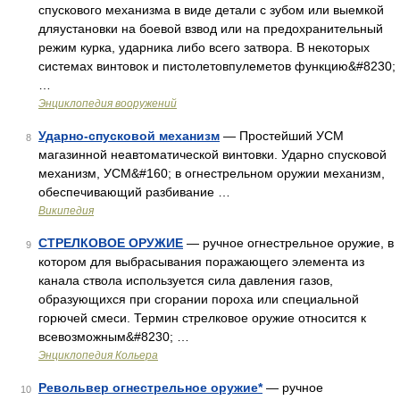
спускового механизма в виде детали с зубом или выемкой
дляустановки на боевой взвод или на предохранительный
режим курка, ударника либо всего затвора. В некоторых
системах винтовок и пистолетовпулеметов функцию&#8230;
…
Энциклопедия вооружений
Ударно-спусковой механизм
— Простейший УСМ
8
магазинной неавтоматической винтовки. Ударно спусковой
механизм, УСМ&#160; в огнестрельном оружии механизм,
обеспечивающий разбивание …
Википедия
СТРЕЛКОВОЕ ОРУЖИЕ
— ручное огнестрельное оружие, в
9
котором для выбрасывания поражающего элемента из
канала ствола используется сила давления газов,
образующихся при сгорании пороха или специальной
горючей смеси. Термин стрелковое оружие относится к
всевозможным&#8230; …
Энциклопедия Кольера
Револьвер огнестрельное оружие*
— ручное
10