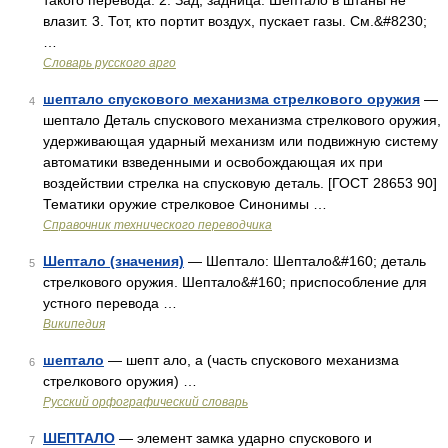
такого перевода. 2. Зад, задница. Шептало в штаны не
влазит. 3. Тот, кто портит воздух, пускает газы. См.&#8230;
…
Словарь русского арго
шептало спускового механизма стрелкового оружия
—
4
шептало Деталь спускового механизма стрелкового оружия,
удерживающая ударный механизм или подвижную систему
автоматики взведенными и освобождающая их при
воздействии стрелка на спусковую деталь. [ГОСТ 28653 90]
Тематики оружие стрелковое Синонимы …
Справочник технического переводчика
Шептало (значения)
— Шептало: Шептало&#160; деталь
5
стрелкового оружия. Шептало&#160; приспособление для
устного перевода …
Википедия
шептало
— шепт ало, а (часть спускового механизма
6
стрелкового оружия) …
Русский орфографический словарь
ШЕПТАЛО
— элемент замка ударно спускового и
7