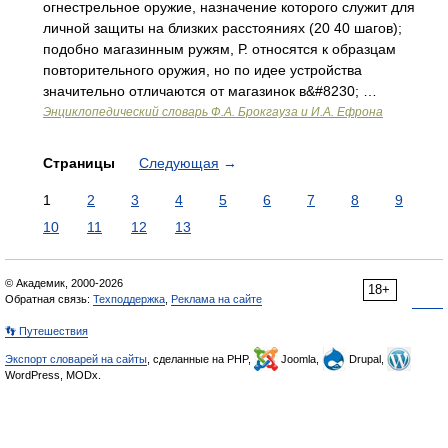
огнестрельное оружие, назначение которого служит для
личной защиты на близких расстояниях (20 40 шагов);
подобно магазинным ружям, Р. относятся к образцам
повторительного оружия, но по идее устройства
значительно отличаются от магазинок в&#8230; …
Энциклопедический словарь Ф.А. Брокгауза и И.А. Ефрона
Страницы
Следующая
→
1
2
3
4
5
6
7
8
9
10
11
12
13
© Академик, 2000-2026
18+
Обратная связь:
Техподдержка
,
Реклама на сайте
👣 Путешествия
Экспорт словарей на сайты
, сделанные на PHP,
Joomla,
Drupal,
WordPress, MODx.